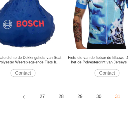
terdichte de Dekkingsfiets van Seat
Fiets die van de fietser de Blauwe
Polyester Weerspiegelende Fiets het
het de Polyestergrint van Jerseys
rkelen Toebehoren 24.5X26CM
Cirkelen van Jersey berijd
Contact
Contact
27
28
29
30
31