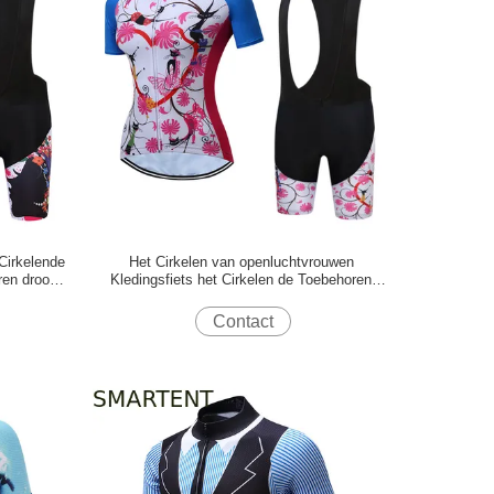
Cirkelende
Het Cirkelen van openluchtvrouwen
ren droogt
Kledingsfiets het Cirkelen de Toebehoren
koelen de Droge Kostuums van Fietsjersey
Contact