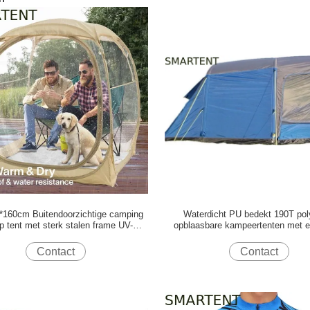
*160cm Buitendoorzichtige camping
Waterdicht PU bedekt 190T pol
p tent met sterk stalen frame UV-
opblaasbare kampeertenten met e
bescherming polyester
capaciteit 400*300*210c
Contact
Contact