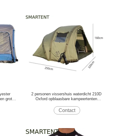
yester
2 personen vissershuis waterdicht 210D
en grote
Oxford opblaasbare kampeertenten
m
320*250*160cm
Contact