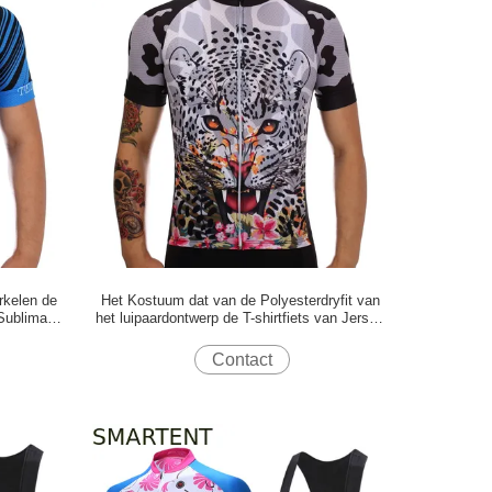
rkelen de
Het Kostuum dat van de Polyesterdryfit van
Sublimatie
het luipaardontwerp de T-shirtfiets van Jersey
het Cirkelen Toebehoren cirkelt
Contact