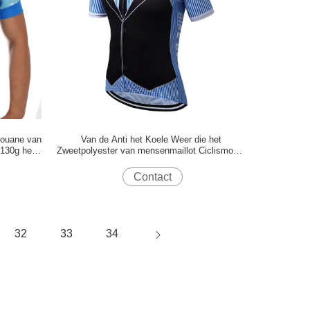
 Douane van
Van de Anti het Koele Weer die het
 130g het
Zweetpolyester van mensenmaillot Ciclismo de
t
Sportt-shirt cirkelen van Jersey
Contact
32
33
34