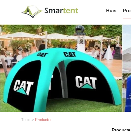
Huis
Pro
Thuis
>
Producten
Producte