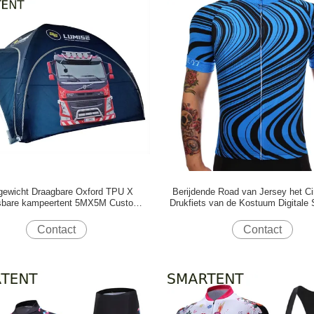
tgewicht Draagbare Oxford TPU X
Berijdende Road van Jersey het Ci
sbare kampeertent 5MX5M Custom
Drukfiets van de Kostuum Digitale 
Canopy Tent
het Cirkelen Toebehoren
Contact
Contact