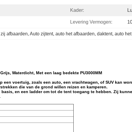
Kader:
Lu
Levering Vermogen:
1
ij afbaarden, Auto zijtent, auto het afbaarden, daktent, auto het
Grijs, Waterdicht, Met een laag bedekte PU3000MM
op een voertuig, zoals een auto, een vrachtwagen, of SUV kan wo
strekken die van de grond willen reizen en kamperen.
e basis, en een ladder om tot de tent toegang te hebben. Zij kun
.