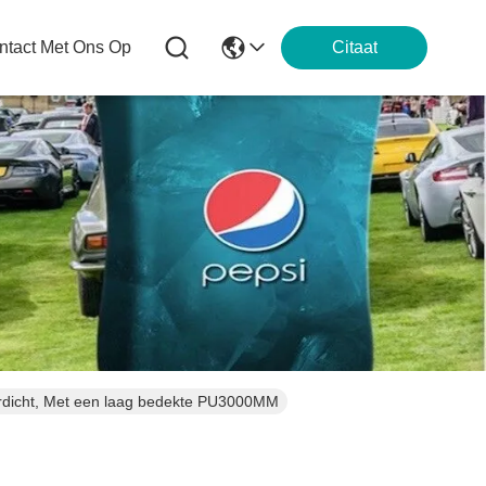
tact Met Ons Op
Citaat
erdicht, Met een laag bedekte PU3000MM