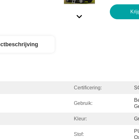
Krij
ctbeschrijving
Certificering:
S
Be
Gebruik:
Ge
Kleur:
Gr
P
Stof:
Ox