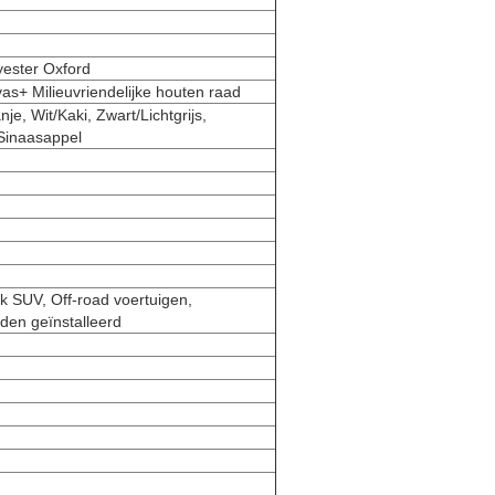
ester Oxford
as+ Milieuvriendelijke houten raad
nje, Wit/Kaki, Zwart/Lichtgrijs,
/Sinaasappel
k SUV, Off-road voertuigen,
rden geïnstalleerd