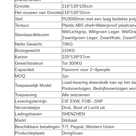
Grootte
216*130*105cm
Het vouwen van Grootte
216*130*32cm
Stof
PU3000mm met een laag bedekte poly
Textuur
Plastic ABS shell+Waterproof plaidcanv
Wit/Lichtgrijs, Wit/groen Leger, Wit/Ora
Standaardkleuren
Zwart/groen Leger, Zwart/Kaki, Zwart
Netto Gewicht
79KG
Brutogewicht
110KG
Karton
225*138*37cm
Gewichtssteun
Tot 300KG
Capaciteit
Pasvorm voor 2~4people
MOQ
1pc
Load-bearing dwarsbalk kan op het da
Toepasselijk Model
Postvoertuigen, Bedrijfsvoertuigen wo
Toepassing
Alle seizoenen
Leveringstermijn
CIF EXW, FOB-, DAP
Verzendwijze
Druk, Boot of Lucht uit
Ladingshaven
SHENZHEN
Markt
Globaal
Beschikbare betalingen
T/T, Paypal, Western Union
Productieplaats
DongGuan