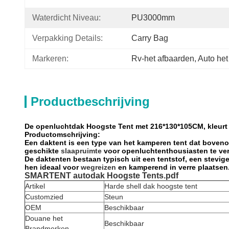
Waterdicht Niveau:
PU3000mm
Verpakking Details:
Carry Bag
Markeren:
Rv-het afbaarden, Auto het z
Productbeschrijving
De openluchtdak Hoogste Tent met 216*130*105CM, kleurt 
Productomschrijving:
Een daktent is een type van het kamperen tent dat boven
geschikte
slaapruimte
voor openluchtenthousiasten te ver
De daktenten bestaan typisch uit een tentstof, een stevig
hen ideaal voor
wegreizen
en kamperend in verre plaatsen
SMARTENT autodak Hoogste Tents.pdf
Artikel
Harde shell dak hoogste tent
Customzied
Steun
OEM
Beschikbaar
Douane het
Beschikbaar
Brandmerken