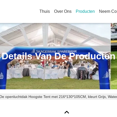
Thuis
Over Ons
Producten
Neem Con
Details Van De Producten
De openluchtdak Hoogste Tent met 216*130*105CM, kleurt Grijs, Wat