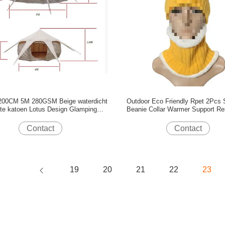
200CM 5M 280GSM Beige waterdicht
Outdoor Eco Friendly Rpet 2Pcs 
te katoen Lotus Design Glamping
Beanie Collar Warmer Support R
Outdoor Camping Tent
Branding Custom Fair Tra
Contact
Contact
19
20
21
22
23