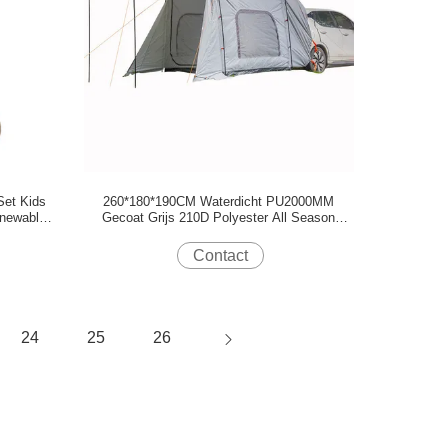
Set Kids
260*180*190CM Waterdicht PU2000MM
enewable
Gecoat Grijs 210D Polyester All Season
de
Family Rooftop Tent Met Twee Deuren En
Vensters
Contact
24
25
26