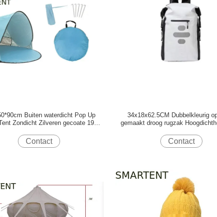
0*90cm Buiten waterdicht Pop Up
34x18x62.5CM Dubbelkleurig o
ent Zondicht Zilveren gecoate 190T
gemaakt droog rugzak Hoogdichth
ster Automatische Strand Shelter
PVC doek waterdicht reistas
Contact
Contact