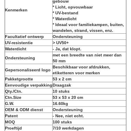
gebouw
* Licht, opvouwbaar
Kenmerken
* UV-bestand
* Waterdicht
* Ideaal voor familiekampen, buiten,
wandelen, strand, vissen, enz.
Facultatief ontwerp
Ondersteuning
UV-resistentie
> UV50+
Waterdicht
- Ja, dat klopt.
met een breedte van niet meer dan
Ondersteuning
50 mm
Beschikbaar voor afdrukken,
Gepersonaliseerd logo
etiketteren voor merken
Pakketgrootte
53 x 2 cm
Eenvoudige verpakking
Draagzak
Qty./Ctn.
10 stuks
Ctn.Size
53 x 53 x 20 cm
G.W.
16.60kg
OEM & ODM dienst
Ondersteuning
Patent
- Nee, niet echt.
MOQ
100 stuks
Proeftijd
7/10 werkdagen