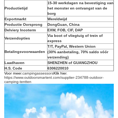
15-30 werkdagen na bevestiging van
Productietijd
het monster en ontvangst van de
borg
Exportmarkt
Wereldwijd
Productie Oorsprong
DongGuan, China
Delviery Incoterm
EXW, FOB, CIF, DAP
Via boot of vliegtuig of trein of
Verzendopties
express
T/T, PayPal, Western Union
Betalingsvoorwaarden
(30% aanbetaling, 70% saldo vóór
verzending)
Laadhaven
SHENZHEN of GUANGZHOU
H.S. Code
6306220010
Voor meer.
campingassessors
Klik hier.
https://www.outdoorsmartent.com/supplier-234788-outdoor-
camping-tentten