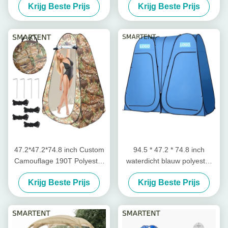
Krijg Beste Prijs
Krijg Beste Prijs
Waterdicht UV Bescherming
UV Bescherming Voor
Pop Up Sports Tent
Kamperen En Outdoor
Evenementen
47.2*47.2*74.8 inch Custom
94.5 * 47.2 * 74.8 inch
Camouflage 190T Polyester
waterdicht blauw polyester
Pop Up Privacy Tenten Met
190T Pop-up privacy tenten
Krijg Beste Prijs
Krijg Beste Prijs
UV Bescherming Waterdicht
met volledige dekking en
Design
onmiddellijke opstelling