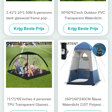
2.41*2.10*1.50M 6-persoons
50*50*62'inch Outdoor PVC
sterk glasvezel frame pop-up
Transparent Waterdicht
sport tenten met UV
Eénlaag Glasvezel Frame
Krijg Beste Prijs
Krijg Beste Prijs
bescherming en waterdicht
Pop Up Sporttent Met UV
ontwerp
Bescherming
71*71*65'inches 4 personen
160*160*240CM Blauw
TPU Transparent Glasvezel
Waterdicht 210T Polyester
Frame Quick Set Up
Pop Up Privacy Tenten Met