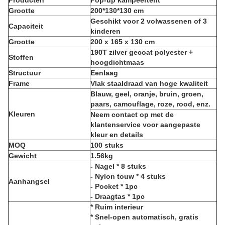
Producten
Pop-up kampeertent
Grootte
200*130*130 cm
Geschikt voor 2 volwassenen of 3
Capaciteit
kinderen
Grootte
200 x 165 x 130 cm
190T zilver gecoat polyester +
Stoffen
hoogdichtmaas
Structuur
Eenlaag
Frame
Vlak staaldraad van hoge kwaliteit
Blauw, geel, oranje, bruin, groen,
paars, camouflage, roze, rood, enz.
Kleuren
Neem contact op met de
klantenservice voor aangepaste
kleur en details
MOQ
100 stuks
Gewicht
1.56kg
- Nagel * 8 stuks
- Nylon touw * 4 stuks
Aanhangsel
- Pocket * 1pc
- Draagtas * 1pc
* Ruim interieur
* Snel-open automatisch, gratis