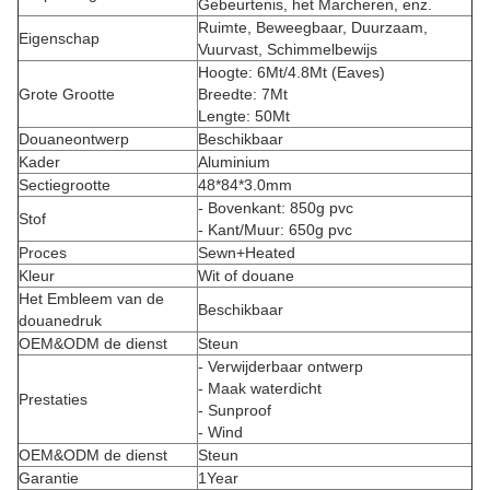
Gebeurtenis, het Marcheren, enz.
Ruimte, Beweegbaar, Duurzaam,
Eigenschap
Vuurvast, Schimmelbewijs
Hoogte: 6Mt/4.8Mt (Eaves)
Grote Grootte
Breedte: 7Mt
Lengte: 50Mt
Douaneontwerp
Beschikbaar
Kader
Aluminium
Sectiegrootte
48*84*3.0mm
- Bovenkant: 850g pvc
Stof
- Kant/Muur: 650g pvc
Proces
Sewn+Heated
Kleur
Wit of douane
Het Embleem van de
Beschikbaar
douanedruk
OEM&ODM de dienst
Steun
- Verwijderbaar ontwerp
- Maak waterdicht
Prestaties
- Sunproof
- Wind
OEM&ODM de dienst
Steun
Garantie
1Year