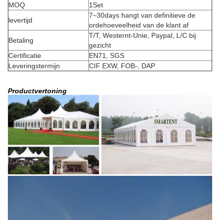
MOQ
1Set
7~30days hangt van definitieve de
levertijd
ordehoeveelheid van de klant af
T/T, Westernt-Unie, Paypal, L/C bij
Betaling
gezicht
Certificatie
EN71, SGS
Leveringstermijn
CIF EXW, FOB-, DAP
Productvertoning