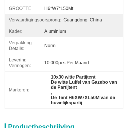
GROOTTE:
H6*W7*L50Mt
Vervaardigingsoorsprong:
Guangdong, China
Kader:
Aluminium
Verpakking
Norm
Details:
Levering
10,000pcs Per Maand
Vermogen:
10x30 witte Partijtent
, 
De witte Luifel van Gazebo van 
de Partijtent
Markeren:
, 
De Tent H6XW7XL50M van de 
huwelijkspartij
Productbeschrijving