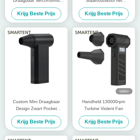
Draagbaar Verchroomd
Staalhoutskool het
Staal Vouwbare
Kamperen Barbecuegrill Mini
Krijg Beste Prijs
Krijg Beste Prijs
45X30X30cm van Houtskool
Foldable 86X33.5X43cm
Openluchtgrills
video
Custom Mini Draagbaar
Handheld 130000rpm
Design Zwart Pocket
Turbine Violent Fan
Handheld Violent Turbo Fan
Krijg Beste Prijs
Krijg Beste Prijs
Ultieme koeloplossing voor
custom behoeften