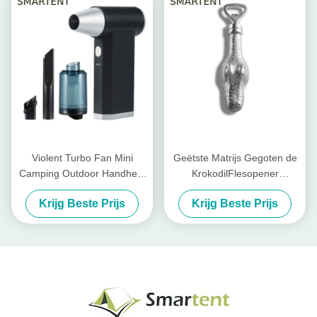
Violent Turbo Fan Mini
Geëtste Matrijs Gegoten de
Camping Outdoor Handheld
KrokodilFlesopener
High Speed Dust Removal
165*40MM van de
Krijg Beste Prijs
Krijg Beste Prijs
Verstelbare Camping Voor
MetaalFlesopener
Custom Cool Camping
Accessoires