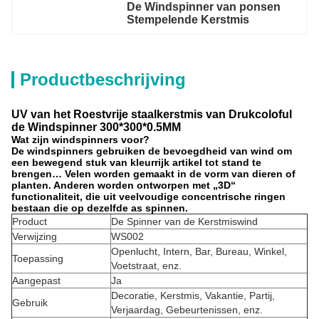
De Windspinner van ponsen 
Stempelende Kerstmis
Productbeschrijving
UV van het Roestvrije staalkerstmis van Drukcoloful
de Windspinner 300*300*0.5MM
Wat zijn windspinners voor?
De windspinners gebruiken de bevoegdheid van wind om
een bewegend stuk van kleurrijk artikel tot stand te
brengen… Velen worden gemaakt in de vorm van dieren of
planten. Anderen worden ontworpen met „3D“
functionaliteit, die uit veelvoudige concentrische ringen
bestaan die op dezelfde as spinnen.
Product
De Spinner van de Kerstmiswind
Verwijzing
WS002
Openlucht, Intern, Bar, Bureau, Winkel,
Toepassing
Voetstraat, enz.
Aangepast
Ja
Decoratie, Kerstmis, Vakantie, Partij,
Gebruik
Verjaardag, Gebeurtenissen, enz.