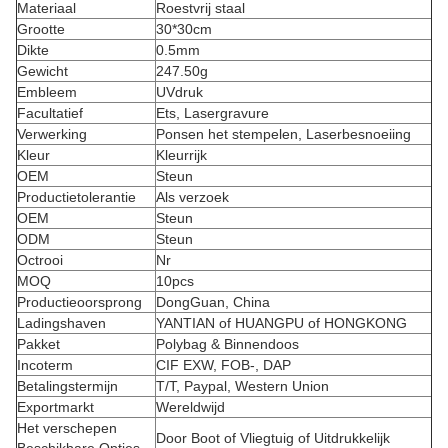
Materiaal
Roestvrij staal
Grootte
30*30cm
Dikte
0.5mm
Gewicht
247.50g
Embleem
UVdruk
Facultatief
Ets, Lasergravure
Verwerking
Ponsen het stempelen, Laserbesnoeiing
Kleur
Kleurrijk
OEM
Steun
Productietolerantie
Als verzoek
OEM
Steun
ODM
Steun
Octrooi
Nr
MOQ
10pcs
Productieoorsprong
DongGuan, China
Ladingshaven
YANTIAN of HUANGPU of HONGKONG
Pakket
Polybag & Binnendoos
Incoterm
CIF EXW, FOB-, DAP
Betalingstermijn
T/T, Paypal, Western Union
Exportmarkt
Wereldwijd
Het verschepen
Door Boot of Vliegtuig of Uitdrukkelijk