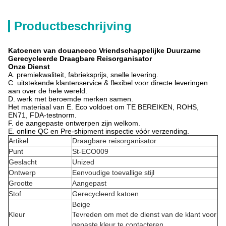
Productbeschrijving
Katoenen van douaneeco Vriendschappelijke Duurzame
Gerecycleerde Draagbare Reisorganisator
Onze Dienst
A. premiekwaliteit, fabrieksprijs, snelle levering.
C. uitstekende klantenservice & flexibel voor directe leveringen
aan over de hele wereld.
D. werk met beroemde merken samen.
Het materiaal van E. Eco voldoet om TE BEREIKEN, ROHS,
EN71, FDA-testnorm.
F. de aangepaste ontwerpen zijn welkom.
E. online QC en Pre-shipment inspectie vóór verzending.
Artikel
Draagbare reisorganisator
Punt
St-ECO009
Geslacht
Unized
Ontwerp
Eenvoudige toevallige stijl
Grootte
Aangepast
Stof
Gerecycleerd katoen
Beige
Kleur
Tevreden om met de dienst van de klant voor
gepaste kleur te contacteren