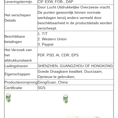
Leveringstermijn
CIF EXW, FOB-, DAP
Door Lucht Uitdrukkelijke Overzeese vracht.
De punten gewoonlijk binnen normale
Het verschepen
werkdagen tenzij anders vermeld door
Details
beschikbaarheid in de productdetails worden
verscheept.
1. T/T
Beschikbare
2. Western Union
betalingen
3. Paypal
Het Verzoek van
het
PDF, PSD, AI, CDR, EPS
afdrukkunstwerk
Ladingshaven
SHENZHEN, GUANGZHOU OF HONGKONG
Goede Draagbare kwaliteit, Duurzaam,
Eigenschappen
Opnieuw te gebruiken,
Productieoorsprong
DongGuan, China
Certificatie
SGS