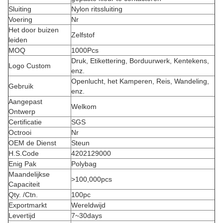
Sluiting
Nylon ritssluiting
Voering
Nr
Het door buizen
Zelfstof
leiden
MOQ
1000Pcs
Druk, Etikettering, Borduurwerk, Kentekens,
Logo Custom
enz.
Openlucht, het Kamperen, Reis, Wandeling,
Gebruik
enz.
Aangepast
Welkom
Ontwerp
Certificatie
SGS
Octrooi
Nr
OEM de Dienst
Steun
H.S.Code
4202129000
Enig Pak
Polybag
Maandelijkse
>100,000pcs
Capaciteit
Qty. /Ctn.
100pc
Exportmarkt
Wereldwijd
Levertijd
7~30days