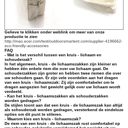
Gelieve te klikken onder weblink om meer van onze
productie te zien
http://mao.ecer.com/test/outdoorsmartent.com/supplier-4196662-
eco-friendly-accessories
FAQ
- Wat is het verschil tussen een kruis - lichaam en
schouderzak?
In het algemeen, kruis - de lichaamszakken zijn kleiner en
hebben één enkele riem die over uw lichaam gaat. De
schouderzakken zijn groter en hebben twee riemen die over
uw schouders gaan. Er zijn vele voordelen aan het dragen
van een kruis - lichaamszak: Zij zijn comfortabeler om te
dragen aangezien het gewicht gelijk over uw lichaam wordt
verdeeld.
- Kan het kruis - lichaamszakken als schouderzakken
worden gedragen?
De stijlen toont aan dat een kruis - de lichaamszak kan altijd
als schouderzak worden gedragen, versterkend de eindeloze
opties om dit punt te stileren.
- Waarom kies een kruis - lichaamszak?
De riem van een kruis - de lichaamszak rust comfortabel op