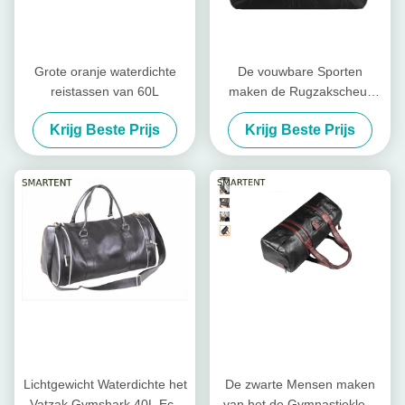
Grote oranje waterdichte
De vouwbare Sporten
reistassen van 60L
maken de Rugzakscheur
Bestand Nylon Hangbag van
Krijg Beste Prijs
Krijg Beste Prijs
Reiszakken waterdicht
Lichtgewicht Waterdichte het
De zwarte Mensen maken
Vatzak Gymshark 40L Eco
van het de Gymnastiekleer