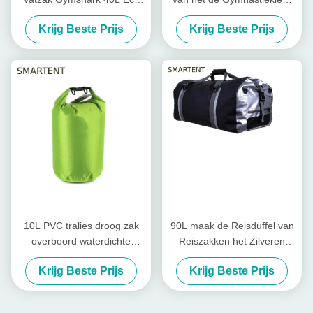
Vriendschappelijke EN71 van
van Reiszakken Zak
Krijg Beste Prijs
Krijg Beste Prijs
Pu
53X18X21cm van Duffle
waterdicht
10L PVC tralies droog zak
90L maak de Reisduffel van
overboord waterdichte
Reiszakken het Zilveren
zakken kajakken kanoën
Zwarte Zakken Kamperen
Krijg Beste Prijs
Krijg Beste Prijs
zwemmen duiken
waterdicht