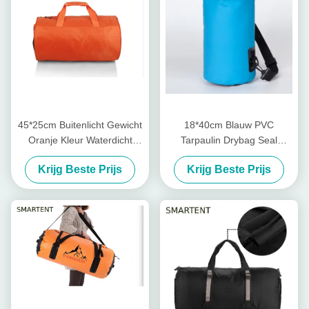
45*25cm Buitenlicht Gewicht
18*40cm Blauw PVC
Oranje Kleur Waterdicht
Tarpaulin Drybag Seal
Gecoat Polyester Oxford
Camping Beach Rafting
Krijg Beste Prijs
Krijg Beste Prijs
Barrel Reistassen
Overboard Waterdicht
buiszak lichtgewicht 5L - 30L
met riem