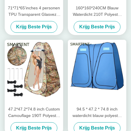
71*71*65'inches 4 personen
160*160*240CM Blauw
TPU Transparent Glasvezel
Waterdicht 210T Polyester
Frame Quick Set Up
Pop Up Privacy Tenten Met
Krijg Beste Prijs
Krijg Beste Prijs
Waterdicht UV Bescherming
UV Bescherming Voor
Pop Up Sports Tent
Kamperen En Outdoor
Evenementen
47.2*47.2*74.8 inch Custom
94.5 * 47.2 * 74.8 inch
Camouflage 190T Polyester
waterdicht blauw polyester
Pop Up Privacy Tenten Met
190T Pop-up privacy tenten
Krijg Beste Prijs
Krijg Beste Prijs
UV Bescherming Waterdicht
met volledige dekking en