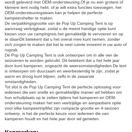
wordt geleverd met OEM-ondersteuning.Of je nu een grotere of
kleinere tent nodig hebt, of je wilt extra functies toevoegen, het
OEM-ondersteuningsteam kan je helpen de perfecte
kampeershelter te maken.
De verpakkingsgrootte van de Pop Up Camping Tent is op
aanvraag verkrijgbaar, zodat u de meest handige optie kunt
kiezen voor uw campingreis.het gemakkelijk te vervoeren en op
te slaanDit betekent dat u het overal mee kunt nemen, zonder
zich zorgen te maken dat het te veel ruimte inneemt in uw auto of
rugzak.
De Pop Up Camping Tent is ook ontworpen om in alle vier de
seizoenen te worden gebruikt. Dit betekent dat u het hele jaar
door kunt kamperen, ongeacht de weersomstandigheden.De tent
is ontworpen om duurzaam en weerbestendig te zijn, zodat je
warm en droog kunt blijven, zelfs in de zwaarste
omstandigheden.
Tot slot is de Pop Up Camping Tent de perfecte oplossing voor
iedereen die een snelle en gemakkelijke manier wil hebben om
hun schuilplaats op te zetten tijdens het kamperen.en OEM-
ondersteuning maken het een veelzijdige en aanpasbare optie
voor elke kampeertripMet zijn compacte grootte en 4-seizoen
ontwerp, is het de perfecte keuze voor iedereen die van
kamperen houdt en het hele jaar door wil genieten.