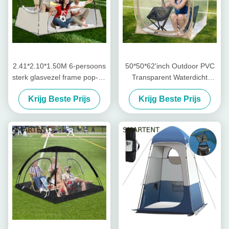
2.41*2.10*1.50M 6-persoons
50*50*62'inch Outdoor PVC
sterk glasvezel frame pop-up
Transparent Waterdicht
sport tenten met UV
Eénlaag Glasvezel Frame
Krijg Beste Prijs
Krijg Beste Prijs
bescherming en waterdicht
Pop Up Sporttent Met UV
ontwerp
Bescherming