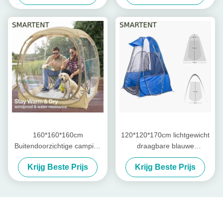
Design
onmiddellijke opstelling
160*160*160cm
120*120*170cm lichtgewicht
Buitendoorzichtige camping
draagbare blauwe
pop-up tent met sterk stalen
doorzichtige waterdichte
Krijg Beste Prijs
Krijg Beste Prijs
frame UV-bescherming
polyester pop-up sport
polyester
tenten