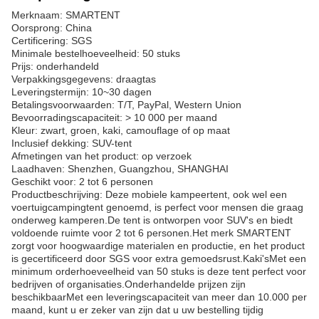
Merknaam: SMARTENT
Oorsprong: China
Certificering: SGS
Minimale bestelhoeveelheid: 50 stuks
Prijs: onderhandeld
Verpakkingsgegevens: draagtas
Leveringstermijn: 10~30 dagen
Betalingsvoorwaarden: T/T, PayPal, Western Union
Bevoorradingscapaciteit: > 10 000 per maand
Kleur: zwart, groen, kaki, camouflage of op maat
Inclusief dekking: SUV-tent
Afmetingen van het product: op verzoek
Laadhaven: Shenzhen, Guangzhou, SHANGHAI
Geschikt voor: 2 tot 6 personen
Productbeschrijving: Deze mobiele kampeertent, ook wel een
voertuigcampingtent genoemd, is perfect voor mensen die graag
onderweg kamperen.De tent is ontworpen voor SUV's en biedt
voldoende ruimte voor 2 tot 6 personen.Het merk SMARTENT
zorgt voor hoogwaardige materialen en productie, en het product
is gecertificeerd door SGS voor extra gemoedsrust.Kaki'sMet een
minimum orderhoeveelheid van 50 stuks is deze tent perfect voor
bedrijven of organisaties.Onderhandelde prijzen zijn
beschikbaarMet een leveringscapaciteit van meer dan 10.000 per
maand, kunt u er zeker van zijn dat u uw bestelling tijdig