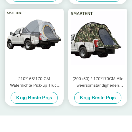
snelle 10 minuten opstelling
Met Mesh Windows
210*165*170 CM
(200+50) * 170*170CM Alle
Waterdichte Pick-up Truck
weersomstandigheden
Tail Shelter Rooftop Tent
camouflage waterdicht
Krijg Beste Prijs
Krijg Beste Prijs
Voor Camping En Outdoor
polyester 210D pop up
Activiteiten
pickup truck achtertent voor
buiten kamperen