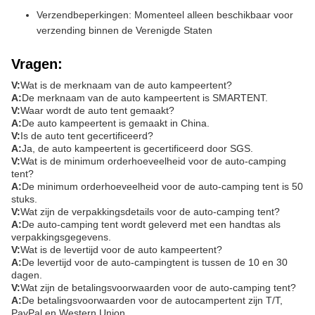
Verzendbeperkingen: Momenteel alleen beschikbaar voor
verzending binnen de Verenigde Staten
Vragen:
V:
Wat is de merknaam van de auto kampeertent?
A:
De merknaam van de auto kampeertent is SMARTENT.
V:
Waar wordt de auto tent gemaakt?
A:
De auto kampeertent is gemaakt in China.
V:
Is de auto tent gecertificeerd?
A:
Ja, de auto kampeertent is gecertificeerd door SGS.
V:
Wat is de minimum orderhoeveelheid voor de auto-camping
tent?
A:
De minimum orderhoeveelheid voor de auto-camping tent is 50
stuks.
V:
Wat zijn de verpakkingsdetails voor de auto-camping tent?
A:
De auto-camping tent wordt geleverd met een handtas als
verpakkingsgegevens.
V:
Wat is de levertijd voor de auto kampeertent?
A:
De levertijd voor de auto-campingtent is tussen de 10 en 30
dagen.
V:
Wat zijn de betalingsvoorwaarden voor de auto-camping tent?
A:
De betalingsvoorwaarden voor de autocampertent zijn T/T,
PayPal en Western Union.