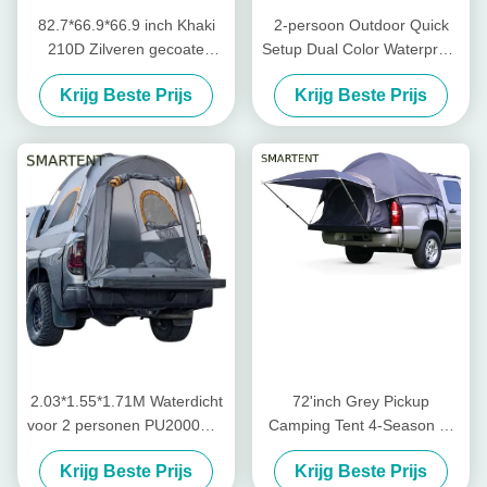
82.7*66.9*66.9 inch Khaki
2-persoon Outdoor Quick
210D Zilveren gecoate
Setup Dual Color Waterproof
polyester pick-up truck tent
Polyester Pickup Truck
Krijg Beste Prijs
Krijg Beste Prijs
met geventileerde ramen
Camping Tent met glasvezel
voor buiten kamperen
palen
2.03*1.55*1.71M Waterdicht
72'inch Grey Pickup
voor 2 personen PU2000MM
Camping Tent 4-Season 2-
Groen 210D Polyester
Person Glasvezel Stang
Krijg Beste Prijs
Krijg Beste Prijs
Pickup Camping Tent met
Waterdicht Gecoat Polyester