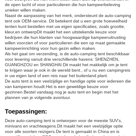
de open lucht of voor particulieren die hun kampeerbeleving
unieker willen maken.
Naast de aanpassing van het merk, ondersteunt de auto-camping
tent ook OEM-service. Dit betekent dat u een grote hoeveelheid
tenten kunt bestellen met uw eigen specificaties, zoals grootte,
kleur,en ontwerpDit maakt het een uitstekende keuze voor
bedrijven die hun klanten van hoogwaardige kampeeruitrusting
willen voorzien of voor particulieren die een op maat gemaakte
kampeerinrichting voor hun gezin willen maken.
Als het gaat om verzending, is de auto-camping tent beschikbaar
voor levering vanuit drie verschillende havens: SHENZHEN,
GUANGHZOU en SHANGHAI.Dit maakt het makkelijk om je tent
te krijgen waar je ook in de wereld bent., of u nu een campingreis
in uw eigen land of een reis naar het buitenland plant.
De auto tent is een veelzijdige en handige optie voor iedereen die
van kamperen houdt.Het is een geweldige keuze voor
gezinnen.Bestel vandaag nog je auto tent en begin met het
plannen van je volgende avontuur.
Toepassingen:
Deze auto-camping tent is ontworpen voor de meeste SUV's,
minivans en vrachtwagens.Dit maakt het een veelzijdige optie
voor alle soorten reizigers.De tent is gemaakt in China en is