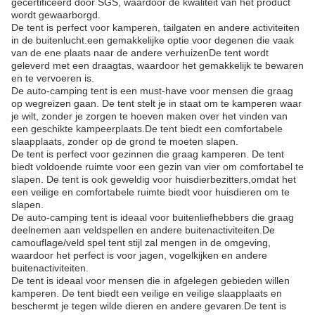
gecertificeerd door SGS, waardoor de kwaliteit van het product
wordt gewaarborgd.
De tent is perfect voor kamperen, tailgaten en andere activiteiten
in de buitenlucht.een gemakkelijke optie voor degenen die vaak
van de ene plaats naar de andere verhuizenDe tent wordt
geleverd met een draagtas, waardoor het gemakkelijk te bewaren
en te vervoeren is.
De auto-camping tent is een must-have voor mensen die graag
op wegreizen gaan. De tent stelt je in staat om te kamperen waar
je wilt, zonder je zorgen te hoeven maken over het vinden van
een geschikte kampeerplaats.De tent biedt een comfortabele
slaapplaats, zonder op de grond te moeten slapen.
De tent is perfect voor gezinnen die graag kamperen. De tent
biedt voldoende ruimte voor een gezin van vier om comfortabel te
slapen. De tent is ook geweldig voor huisdierbezitters,omdat het
een veilige en comfortabele ruimte biedt voor huisdieren om te
slapen.
De auto-camping tent is ideaal voor buitenliefhebbers die graag
deelnemen aan veldspellen en andere buitenactiviteiten.De
camouflage/veld spel tent stijl zal mengen in de omgeving,
waardoor het perfect is voor jagen, vogelkijken en andere
buitenactiviteiten.
De tent is ideaal voor mensen die in afgelegen gebieden willen
kamperen. De tent biedt een veilige en veilige slaapplaats en
beschermt je tegen wilde dieren en andere gevaren.De tent is