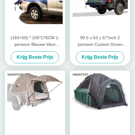
(165+50) * 165*176CM 1-
90.5 x 63 x 67'Inch 2
persoon Blauwe kleur
persoon Custom Groen
waterdicht Zilveren gecoate
Waterdicht PU2000
Krijg Beste Prijs
Krijg Beste Prijs
polyester 210D Automatisch
Polyester Lichtgewicht
Pop UP Truck Tail Tent
Draagbare Pickup Truck Tent