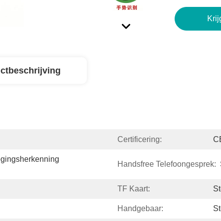
Krij
ctbeschrijving
Certificering:
C
gingsherkenning 
Handsfree Telefoongesprek:
TF Kaart:
S
Handgebaar:
S