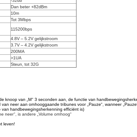
-32db
Dan beter +82dBm
10m
Tot 3Mbps
115200bps
4.8V – 5.2V gelijkstroom
3.7V – 4.2V gelijkstroom
200MA
>1UA
Steun, tot 32G
de knoop van „M“ 3 seconden aan, de functie van handbewegingsherkenni
-hand van neer aan omhooggaande tribunes voor „Pauze“, wanneer „Pau
e van handbewegingsherkenning efficiënt is)
me neer“, is andere „Volume omhoog“
t leven!