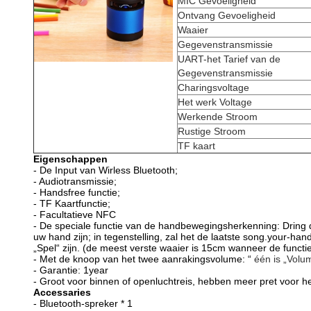
MIC Gevoeligheid
Ontvang Gevoeligheid
Waaier
Gegevenstransmissie
UART-het Tarief van de
Gegevenstransmissie
Charingsvoltage
Het werk Voltage
Werkende Stroom
Rustige Stroom
TF kaart
Eigenschappen
- De Input van Wirless Bluetooth;
- Audiotransmissie;
- Handsfree functie;
- TF Kaartfunctie;
- Facultatieve NFC
-
De speciale functie van
de
handbewegingsherkenning:
Dring 
uw hand zijn; in tegenstelling, zal het de laatste song.your
„Spel“ zijn. (de meest verste waaier is 15cm wanneer de functi
-
Met de knoop van
het
twee aanrakingsvolume: “
één is „Volu
- Garantie: 1year
- Groot voor binnen of openluchtreis, hebben meer pret voor he
Accessaries
-
Bluetooth-spreker * 1