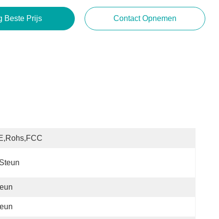
g Beste Prijs
Contact Opnemen
E,Rohs,FCC
Steun
teun
teun