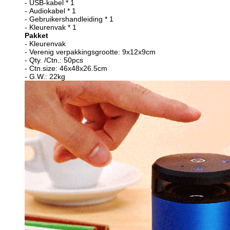
-
USB-kabel * 1
-
Audiokabel * 1
-
Gebruikershandleiding * 1
-
Kleurenvak * 1
Pakket
-
Kleurenvak
-
Verenig verpakkingsgrootte: 9x12x9cm
-
Qty. /Ctn.: 50pcs
-
Ctn.size: 46x48x26.5cm
-
G.W.: 22kg