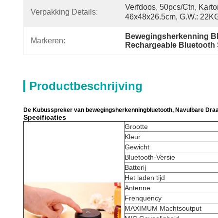
Verfdoos, 50pcs/Ctn, Karton
Verpakking Details:
46x48x26.5cm, G.W.: 22K
Bewegingsherkenning Bl
Markeren:
Rechargeable Bluetooth 
Productbeschrijving
De Kubusspreker van bewegingsherkenningbluetooth, Navulbare Draa
Specificaties
Grootte
Kleur
Gewicht
Bluetooth-Versie
Batterij
Het laden tijd
Antenne
Frenquency
MAXIMUM Machtsoutput